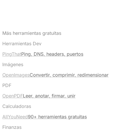
Más herramientas gratuitas
Herramientas Dev
PingThat
Ping, DNS, headers, puertos
Imágenes
OpenImages
Convertir, comprimir, redimensionar
PDF
OpenPDF
Leer, anotar, firmar, unir
Calculadoras
AllYouNeed
90+ herramientas gratuitas
Finanzas