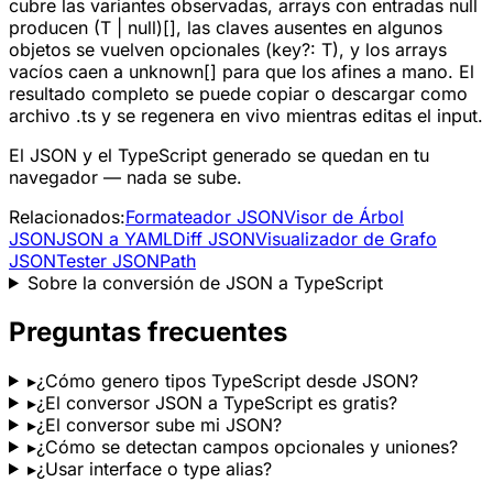
cubre las variantes observadas, arrays con entradas null
producen (T | null)[], las claves ausentes en algunos
objetos se vuelven opcionales (key?: T), y los arrays
vacíos caen a unknown[] para que los afines a mano. El
resultado completo se puede copiar o descargar como
archivo .ts y se regenera en vivo mientras editas el input.
El JSON y el TypeScript generado se quedan en tu
navegador — nada se sube.
Relacionados:
Formateador JSON
Visor de Árbol
JSON
JSON a YAML
Diff JSON
Visualizador de Grafo
JSON
Tester JSONPath
Sobre la conversión de JSON a TypeScript
Preguntas frecuentes
▸
¿Cómo genero tipos TypeScript desde JSON?
▸
¿El conversor JSON a TypeScript es gratis?
▸
¿El conversor sube mi JSON?
▸
¿Cómo se detectan campos opcionales y uniones?
▸
¿Usar interface o type alias?