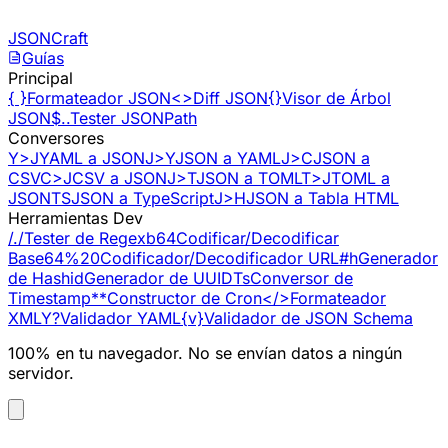
Saltar al contenido
JSONCraft
Guías
Principal
{ }
Formateador JSON
<>
Diff JSON
{}
Visor de Árbol
JSON
$..
Tester JSONPath
Conversores
Y>J
YAML a JSON
J>Y
JSON a YAML
J>C
JSON a
CSV
C>J
CSV a JSON
J>T
JSON a TOML
T>J
TOML a
JSON
TS
JSON a TypeScript
J>H
JSON a Tabla HTML
Herramientas Dev
/./
Tester de Regex
b64
Codificar/Decodificar
Base64
%20
Codificador/Decodificador URL
#h
Generador
de Hash
id
Generador de UUID
Ts
Conversor de
Timestamp
**
Constructor de Cron
</>
Formateador
XML
Y?
Validador YAML
{v}
Validador de JSON Schema
100% en tu navegador. No se envían datos a ningún
servidor.