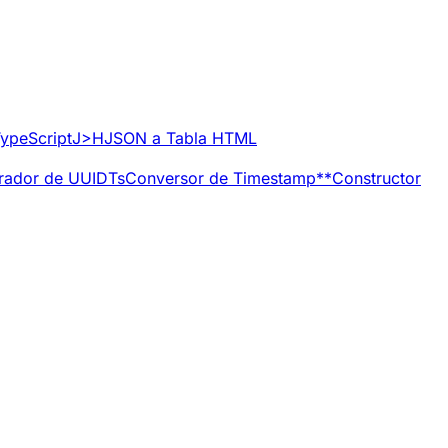
ypeScript
J>H
JSON a Tabla HTML
rador de UUID
Ts
Conversor de Timestamp
**
Constructor