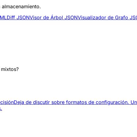
in almacenamiento.
AML
Diff JSON
Visor de Árbol JSON
Visualizador de Grafo J
 mixtos?
cisión
Deja de discutir sobre formatos de configuración. 
.