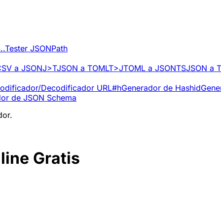
..
Tester JSONPath
CSV a JSON
J>T
JSON a TOML
T>J
TOML a JSON
TS
JSON a T
odificador/Decodificador URL
#h
Generador de Hash
id
Gene
dor de JSON Schema
dor.
ine Gratis