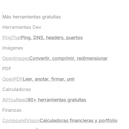
Más herramientas gratuitas
Herramientas Dev
PingThat
Ping, DNS, headers, puertos
Imágenes
OpenImages
Convertir, comprimir, redimensionar
PDF
OpenPDF
Leer, anotar, firmar, unir
Calculadoras
AllYouNeed
90+ herramientas gratuitas
Finanzas
CompoundVision
Calculadoras financieras y portfolio