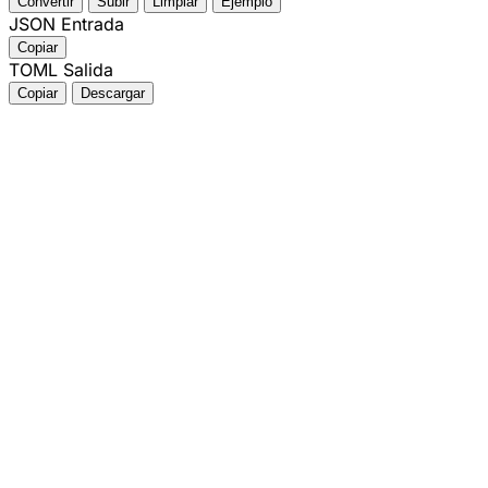
Convertir
Subir
Limpiar
Ejemplo
JSON Entrada
Copiar
TOML Salida
Copiar
Descargar