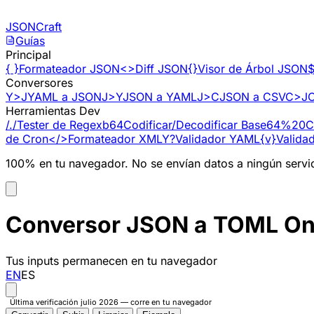
Saltar al contenido
JSONCraft
Guías
Principal
{ }
Formateador JSON
<>
Diff JSON
{}
Visor de Árbol JSON
$
Conversores
Y>J
YAML a JSON
J>Y
JSON a YAML
J>C
JSON a CSV
C>J
Herramientas Dev
/./
Tester de Regex
b64
Codificar/Decodificar Base64
%20
C
de Cron
</>
Formateador XML
Y?
Validador YAML
{v}
Valida
100% en tu navegador. No se envían datos a ningún servi
Conversor JSON a TOML Onl
Tus inputs permanecen en tu navegador
EN
ES
Última verificación julio 2026 — corre en tu navegador