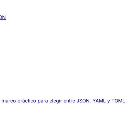
SON
Un marco práctico para elegir entre JSON, YAML y TOML