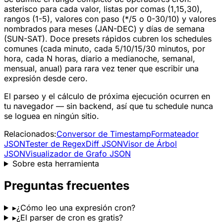
asterisco para cada valor, listas por comas (1,15,30),
rangos (1-5), valores con paso (*/5 o 0-30/10) y valores
nombrados para meses (JAN-DEC) y días de semana
(SUN-SAT). Doce presets rápidos cubren los schedules
comunes (cada minuto, cada 5/10/15/30 minutos, por
hora, cada N horas, diario a medianoche, semanal,
mensual, anual) para rara vez tener que escribir una
expresión desde cero.
El parseo y el cálculo de próxima ejecución ocurren en
tu navegador — sin backend, así que tu schedule nunca
se loguea en ningún sitio.
Relacionados:
Conversor de Timestamp
Formateador
JSON
Tester de Regex
Diff JSON
Visor de Árbol
JSON
Visualizador de Grafo JSON
Sobre esta herramienta
Preguntas frecuentes
▸
¿Cómo leo una expresión cron?
▸
¿El parser de cron es gratis?