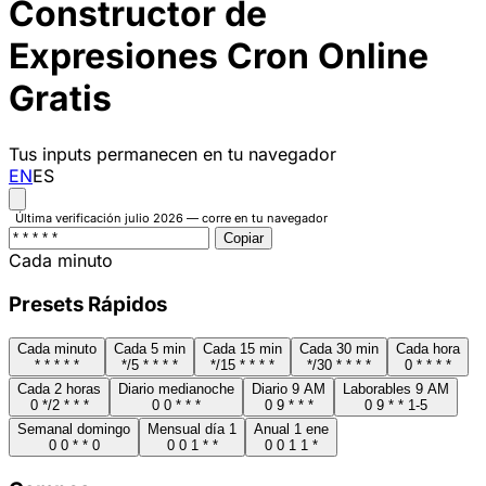
Constructor de
Expresiones Cron Online
Gratis
Tus inputs permanecen en tu navegador
EN
ES
Última verificación julio 2026 — corre en tu navegador
Copiar
Cada minuto
Presets Rápidos
Cada minuto
Cada 5 min
Cada 15 min
Cada 30 min
Cada hora
* * * * *
*/5 * * * *
*/15 * * * *
*/30 * * * *
0 * * * *
Cada 2 horas
Diario medianoche
Diario 9 AM
Laborables 9 AM
0 */2 * * *
0 0 * * *
0 9 * * *
0 9 * * 1-5
Semanal domingo
Mensual día 1
Anual 1 ene
0 0 * * 0
0 0 1 * *
0 0 1 1 *