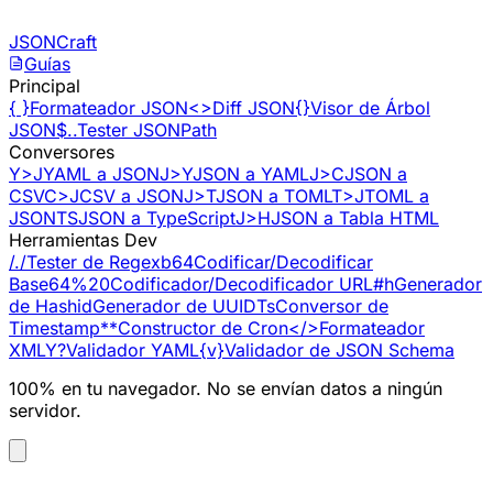
Saltar al contenido
JSONCraft
Guías
Principal
{ }
Formateador JSON
<>
Diff JSON
{}
Visor de Árbol
JSON
$..
Tester JSONPath
Conversores
Y>J
YAML a JSON
J>Y
JSON a YAML
J>C
JSON a
CSV
C>J
CSV a JSON
J>T
JSON a TOML
T>J
TOML a
JSON
TS
JSON a TypeScript
J>H
JSON a Tabla HTML
Herramientas Dev
/./
Tester de Regex
b64
Codificar/Decodificar
Base64
%20
Codificador/Decodificador URL
#h
Generador
de Hash
id
Generador de UUID
Ts
Conversor de
Timestamp
**
Constructor de Cron
</>
Formateador
XML
Y?
Validador YAML
{v}
Validador de JSON Schema
100% en tu navegador. No se envían datos a ningún
servidor.